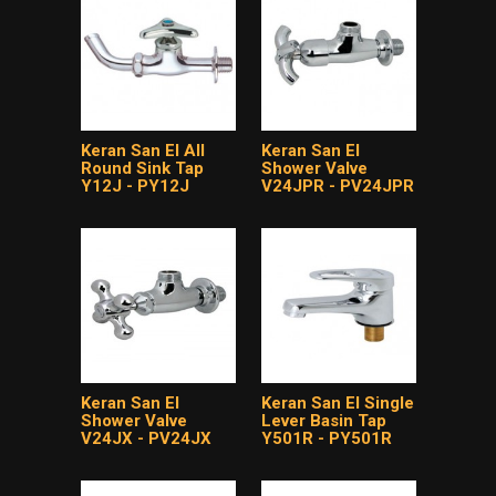
Keran San El All
Keran San El
Round Sink Tap
Shower Valve
Y12J - PY12J
V24JPR - PV24JPR
Keran San El
Keran San El Single
Shower Valve
Lever Basin Tap
V24JX - PV24JX
Y501R - PY501R