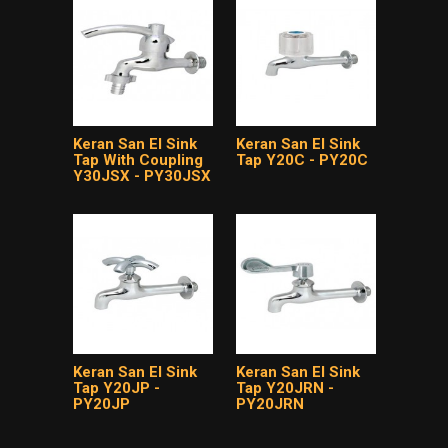
Keran San El Sink
Keran San El Sink
Tap With Coupling
Tap Y20C - PY20C
Y30JSX - PY30JSX
Keran San El Sink
Keran San El Sink
Tap Y20JP -
Tap Y20JRN -
PY20JP
PY20JRN