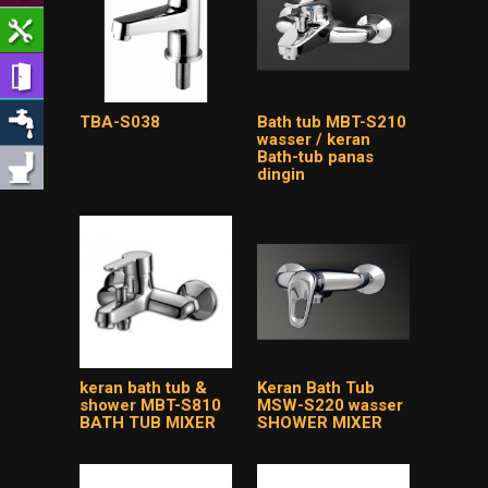
TBA-S038
Bath tub MBT-S210
wasser / keran
Bath-tub panas
dingin
keran bath tub &
Keran Bath Tub
shower MBT-S810
MSW-S220 wasser
BATH TUB MIXER
SHOWER MIXER